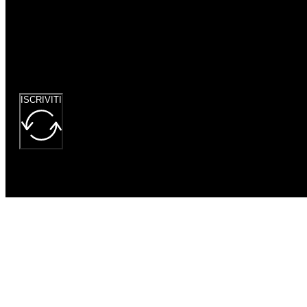
Google
reCaptcha: Chiave
del sito non
valida.
ISCRIVITI