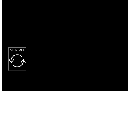
Google
reCaptcha: Chiave
del sito non
valida.
ISCRIVITI