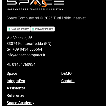
Space Computer srl © 2026 Tutti i diritti riservati
Cookie Policy
Privacy Policy
V.le Venezia, 36
33074 Fontanafredda (PN)
tel. +39 0434 565564
info@spacecomputer.it
P.I. 01404760934
Space
DEMO
IntegraEvo
Contatti
Assistenza
Referenze
Space Academy