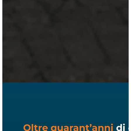
Oltre quarant’anni
di 