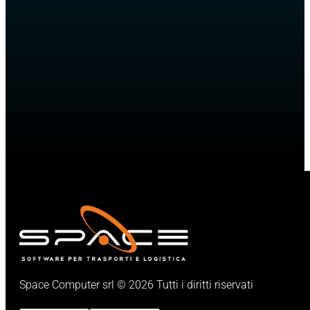
Traffico
Transpeed (Collettame)
Trangest
Contabi
Scadenzario
Infodoc
Commesse
Lavaggi
Magazz
Space Computer srl © 2026 Tutti i diritti riservati