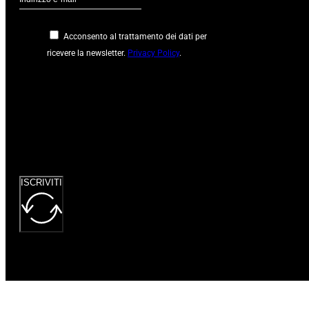
Acconsento al trattamento dei dati per
ricevere la newsletter.
Privacy Policy
.
Google
reCaptcha: Chiave
del sito non
valida.
ISCRIVITI