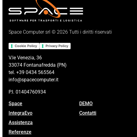
Privacy
Ho letto e compreso l’
Informativa Privacy
sul trattamento dei mie
Google reCaptcha: Chiave del sito non valida.
RICHIEDI DEMO