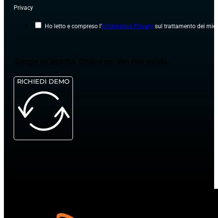
Traffico
Trangest
Gestione Bancali
Transpeed
Magazzino conto terzi
Gestione mezzi
Messaggio