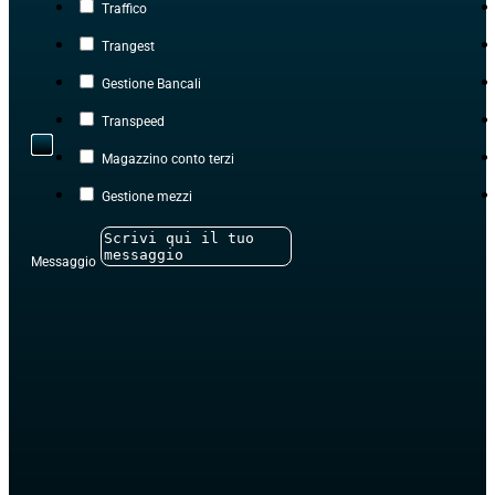
Compila il modulo sottostante per entrare in contatto con 
commerciale o di una dimostrazione pratica del software, il
le tue esigenze e organizzar
Azienda
Tipo di Azienda
Nome referente
E-Mail
Telefono
Indirizzo
Città
Provincia
N° mezzi
N° postazioni (computer)
N° filiali
Software