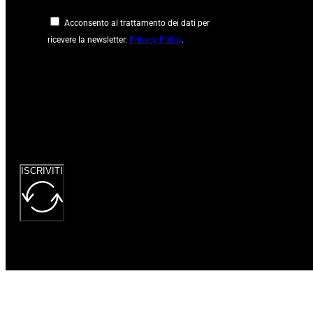
Acconsento al trattamento dei dati per
ricevere la newsletter.
Privacy Policy
.
Google
reCaptcha: Chiave
del sito non
valida.
ISCRIVITI