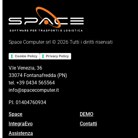
Space Computer srl © 2026 Tutti i diritti riservati
Cookie Policy
Privacy Policy
V.le Venezia, 36
33074 Fontanafredda (PN)
tel. +39 0434 565564
info@spacecomputer.it
P.I. 01404760934
Space
DEMO
IntegraEvo
Contatti
Assistenza