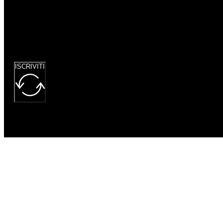
Google
reCaptcha: Chiave
del sito non
valida.
ISCRIVITI