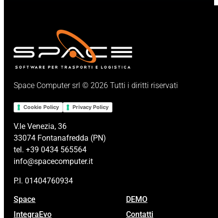
Space Computer srl © 2026 Tutti i diritti riservati
Cookie Policy
Privacy Policy
V.le Venezia, 36
33074 Fontanafredda (PN)
tel. +39 0434 565564
info@spacecomputer.it
P.I. 01404760934
Space
DEMO
IntegraEvo
Contatti