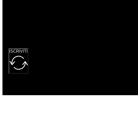
Google
reCaptcha: Chiave
del sito non
valida.
ISCRIVITI