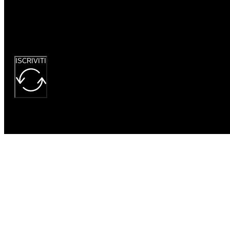
reCaptcha: Chiave
del sito non
valida.
ISCRIVITI