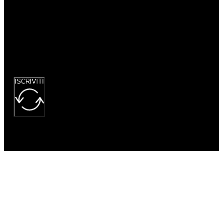
Google
reCaptcha: Chiave
del sito non
valida.
ISCRIVITI