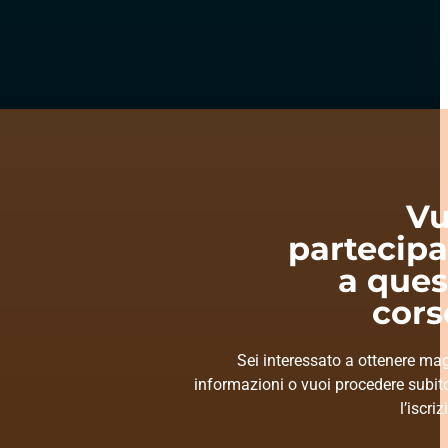
Vu
partecipa
a ques
cors
Sei interessato a ottenere mag
informazioni o vuoi procedere subit
l’iscri