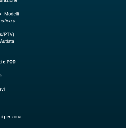
turazione
 - Modelli
matico a
ps/PTV)
 Autista
iti e POD
e
avi
rni per zona