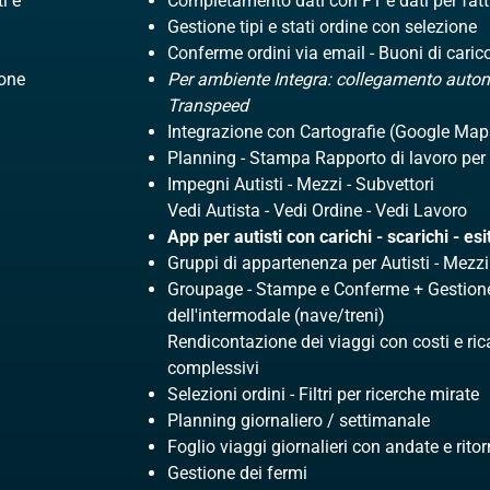
i e
Completamento dati con F1 e dati per fat
Gestione tipi e stati ordine con selezione
Conferme ordini via email - Buoni di carico
Zone
Per ambiente Integra: collegamento auto
Transpeed
Integrazione con Cartografie (Google Ma
Planning - Stampa Rapporto di lavoro per
Impegni Autisti - Mezzi - Subvettori
Vedi Autista - Vedi Ordine - Vedi Lavoro
App per autisti con carichi - scarichi - es
Gruppi di appartenenza per Autisti - Mezzi
Groupage - Stampe e Conferme + Gestion
dell'intermodale (nave/treni)
Rendicontazione dei viaggi con costi e ric
complessivi
Selezioni ordini - Filtri per ricerche mirate
Planning giornaliero / settimanale
Foglio viaggi giornalieri con andate e rito
Gestione dei fermi