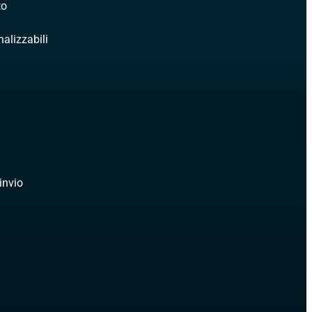
to
alizzabili
 invio